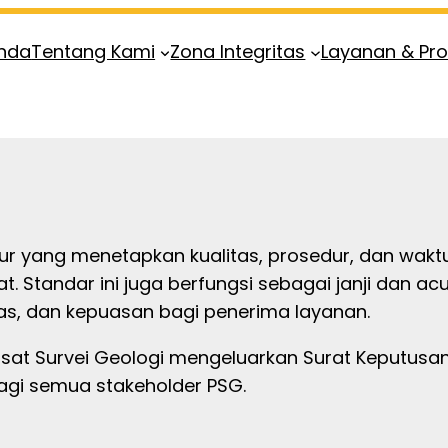
nda
Tentang Kami
Zona Integritas
Layanan & Pr
r yang menetapkan kualitas, prosedur, dan waktu
Standar ini juga berfungsi sebagai janji dan acua
tas, dan kepuasan bagi penerima layanan.
sat Survei Geologi mengeluarkan Surat Keputusa
agi semua stakeholder PSG.