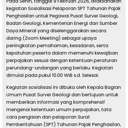
Pada Senin, tanggal 9 Februari 2026, dilaksanakan
kegiatan Sosialisasi Pelaporan SPT Tahunan Pajak
Penghasilan untuk Pegawai Pusat Survei Geologi,
Badan Geologi, Kementerian Energi dan Sumber
Daya Mineral yang diselenggarakan secara
daring (Zoom Meeting) sebagai upaya
peningkatan pemahaman, kesadaran, serta
kepatuhan peserta dalam memenuhi kewajiban
perpajakan sesuai dengan ketentuan peraturan
perundang-undangan yang berlaku. Kegiatan
dimulai pada pukul 10.00 WIB s.d. Selesai.
Kegiatan sosialisasi ini dibuka oleh Kepala Bagian
Umum Pusat Survei Geologi dan bertujuan untuk
memberikan informasi yang komprehensif
mengenai ketentuan umum perpajakan, tata
cara pengisian dan pelaporan Surat
Pemberitahuan (SPT) Tahunan Pajak Penghasilan,