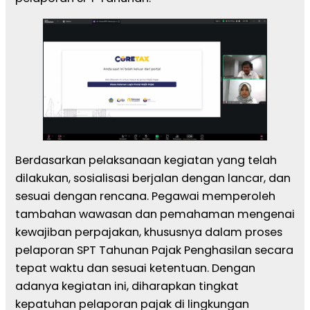
Berdasarkan pelaksanaan kegiatan yang telah
dilakukan, sosialisasi berjalan dengan lancar, dan
sesuai dengan rencana. Pegawai memperoleh
tambahan wawasan dan pemahaman mengenai
kewajiban perpajakan, khususnya dalam proses
pelaporan SPT Tahunan Pajak Penghasilan secara
tepat waktu dan sesuai ketentuan. Dengan
adanya kegiatan ini, diharapkan tingkat
kepatuhan pelaporan pajak di lingkungan