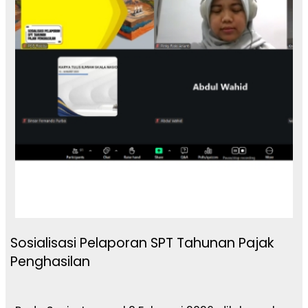
Sosialisasi Pelaporan SPT Tahunan Pajak
Penghasilan