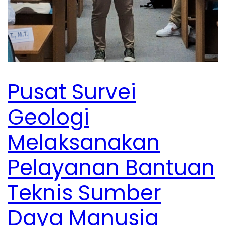
Pusat Survei
Geologi
Melaksanakan
Pelayanan Bantuan
Teknis Sumber
Daya Manusia